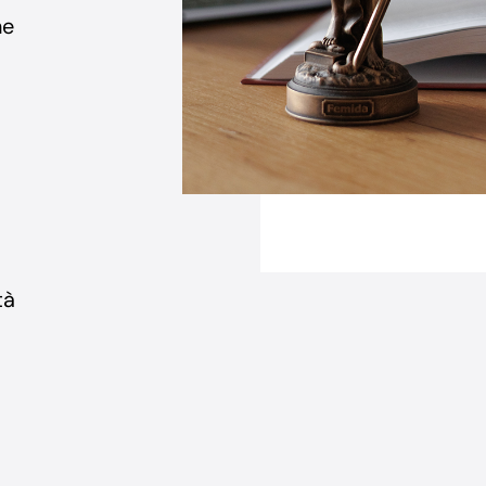
ne
tà