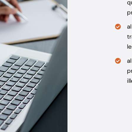
q
p
a
t
le
a
p
il