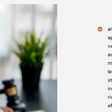
al
a
v
ac
ma
l
s
i
r
e