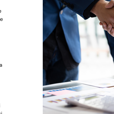
e
 e
a
i
i