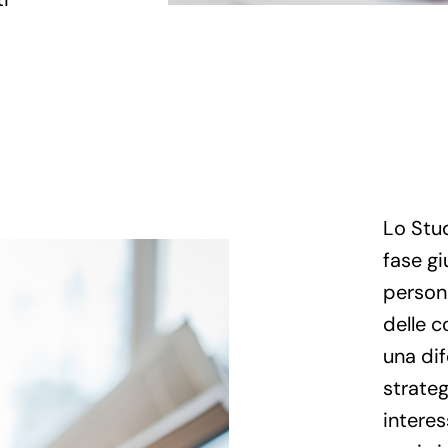
Lo Stud
fase gi
person
delle c
una di
strateg
interes